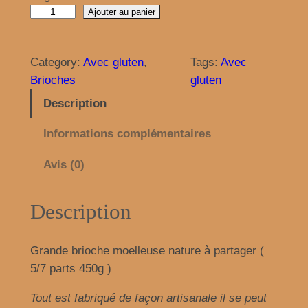
q
Ajouter au panier
u
a
Category:
Avec gluten
, 
Tags:
Avec
n
Brioches
gluten
t
i
Description
t
Informations complémentaires
é
d
Avis (0)
e
B
Description
r
i
o
Grande brioche moelleuse nature à partager (
c
5/7 parts 450g )
h
T
out est fabriqué de façon artisanale il se peut
e