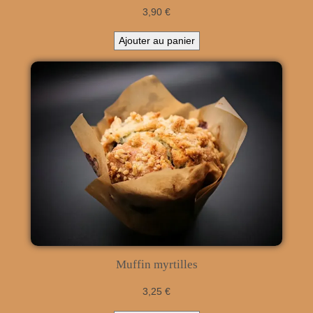
3,90
€
Ajouter au panier
Muffin myrtilles
3,25
€