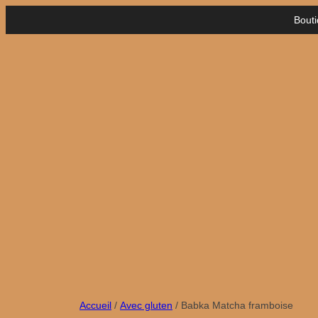
Aller
Bout
au
contenu
Accueil
/
Avec gluten
/ Babka Matcha framboise