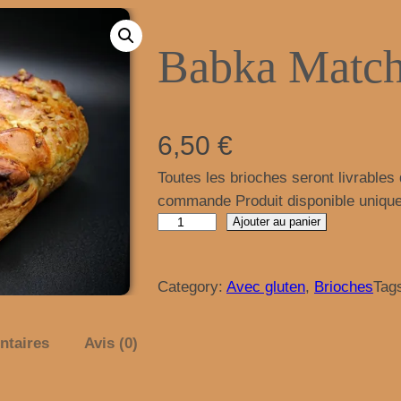
Babka Match
6,50
€
Toutes les brioches seront livrable
commande Produit disponible unique
q
Ajouter au panier
u
a
Category:
Avec gluten
, 
Brioches
Tag
n
t
i
ntaires
Avis (0)
t
é