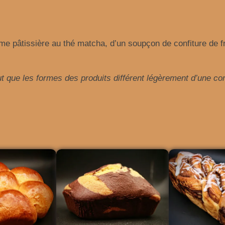
d
e
B
me pâtissière au thé matcha, d’un soupçon de confiture de 
a
b
k
eut que les formes des produits différent légèrement d’une co
a
M
a
t
c
h
a
f
r
a
m